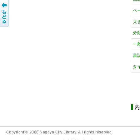
ペ
大
分
一
書
タ
内
Copyright © 2008 Nagoya City Library. All rights reserved.