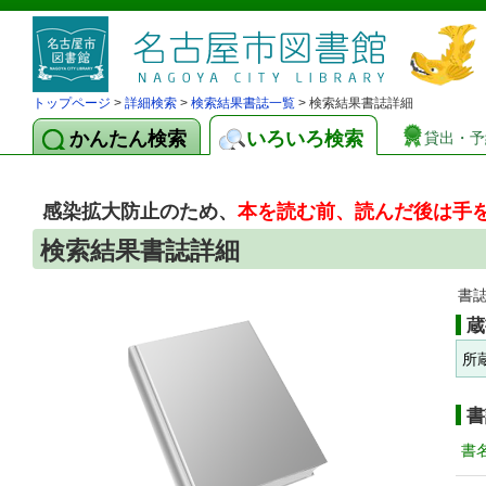
トップページ
>
詳細検索
>
検索結果書誌一覧
> 検索結果書誌詳細
かんたん検索
いろいろ検索
貸出・予
感染拡大防止のため、
本を読む前、読んだ後は手
検索結果書誌詳細
書
蔵
所
書
書