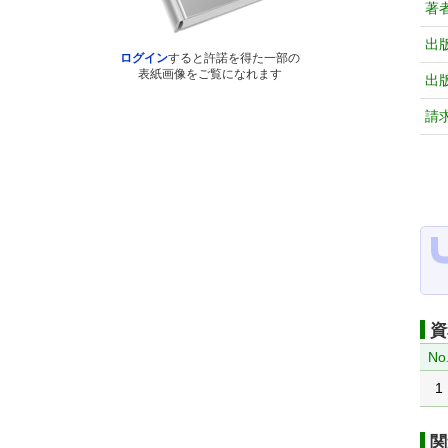
著
出
ログイン
すると許諾を得た一部の
表紙画像をご覧になれます
出
請
資
No
1
関