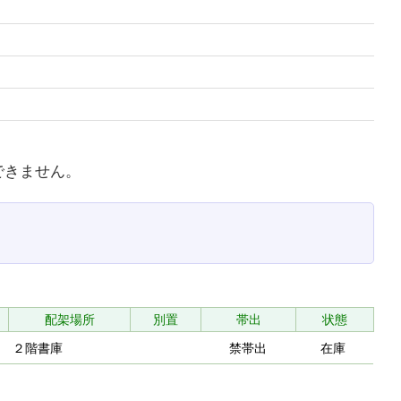
できません。
配架場所
別置
帯出
状態
２階書庫
禁帯出
在庫