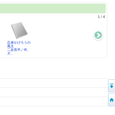
1
/
4
忍者かげろうの
とんち日本一く
リンカー
あらしの中の兄
風太
らべ集
ン ： 黒人の
妹
二反長半／作,
二反長半／著
自由のために…
二反長半／編著
大…
二反長半／著
…