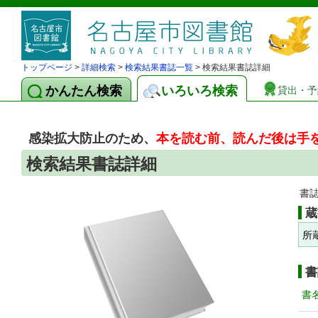
トップページ
>
詳細検索
>
検索結果書誌一覧
> 検索結果書誌詳細
かんたん検索
いろいろ検索
貸出・予
感染拡大防止のため、
本を読む前、読んだ後は手
検索結果書誌詳細
書
蔵
所
書
書