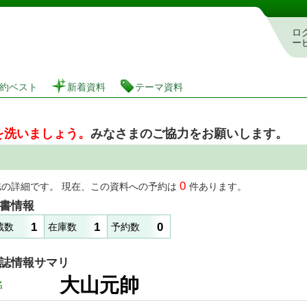
図書館 蔵書検索・予約システム
ロ
ー
約ベスト
新着資料
テーマ資料
を洗いましょう。
みなさまのご協力をお願いします。
0
誌の詳細です。 現在、この資料への予約は
件あります。
書情報
1
1
0
蔵数
在庫数
予約数
誌情報サマリ
大山元帥
名