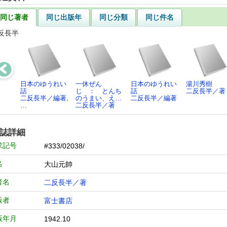
同じ著者
同じ出版年
同じ分類
同じ件名
反長半
日本のゆうれい
一休ぜん
日本のゆうれい
湯川秀樹
話
じ ： とんち
話
二反長半／著
二反長半／編著,
のうまい、え…
二反長半／編著
…
二反長半／著
誌詳細
求記号
#333/02038/
名
大山元帥
者名
二反長半／著
版者
富士書店
版年月
1942.10