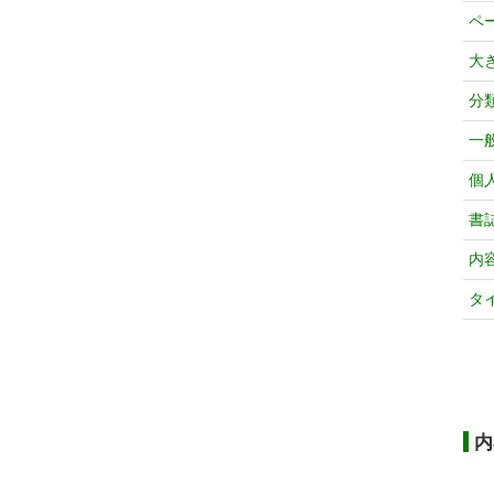
ペ
大
分
一
個
書
内
タ
内