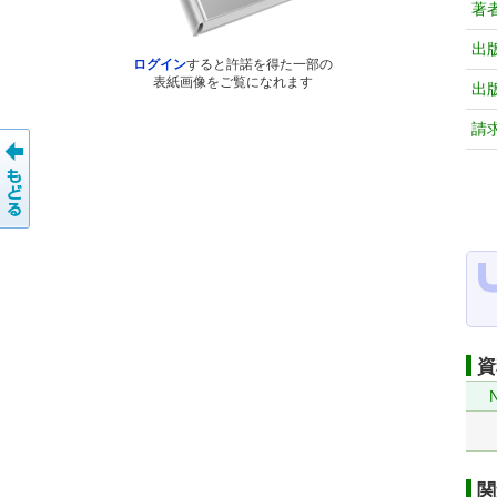
著
出
ログイン
すると許諾を得た一部の
表紙画像をご覧になれます
出
請
資
関