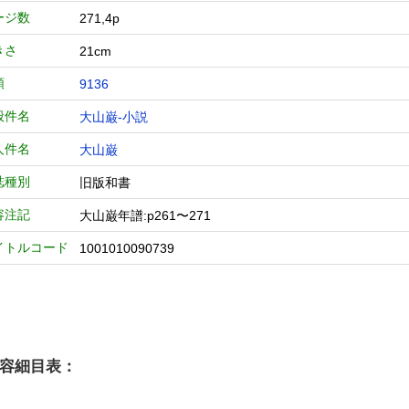
ージ数
271,4p
きさ
21cm
類
9136
般件名
大山巌-小説
人件名
大山巌
誌種別
旧版和書
容注記
大山巌年譜:p261〜271
イトルコード
1001010090739
容細目表：