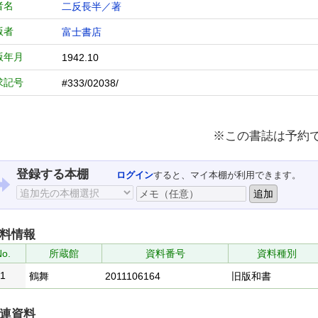
者名
二反長半／著
版者
富士書店
版年月
1942.10
求記号
#333/02038/
※この書誌は予約
登録する本棚
ログイン
すると、マイ本棚が利用できます。
料情報
No.
所蔵館
資料番号
資料種別
1
鶴舞
2011106164
旧版和書
連資料