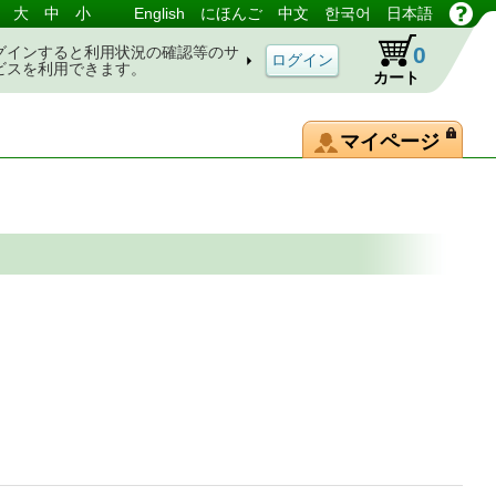
大
中
小
English
にほんご
中文
한국어
日本語
0
グインすると利用状況の確認等のサ
ビスを利用できます。
カート
マイページ