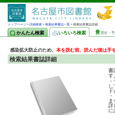
トップページ
>
詳細検索
>
検索結果書誌一覧
> 検索結果書誌詳細
かんたん検索
いろいろ検索
貸出・予
感染拡大防止のため、
本を読む前、読んだ後は手
検索結果書誌詳細
書
す
・
し
ド
・
ま
詳
に