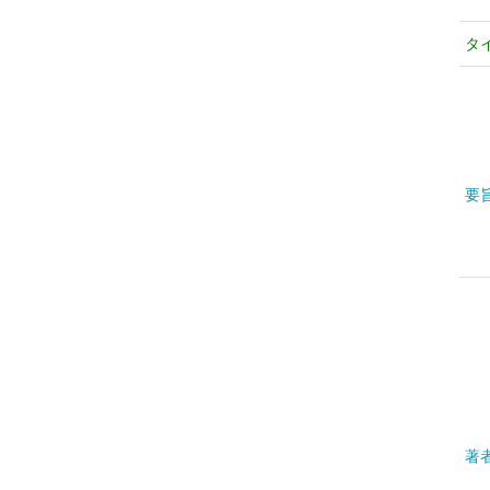
タ
要
著