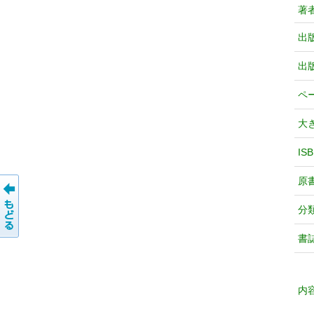
著
出
出
ペ
大
IS
原
分
書
内