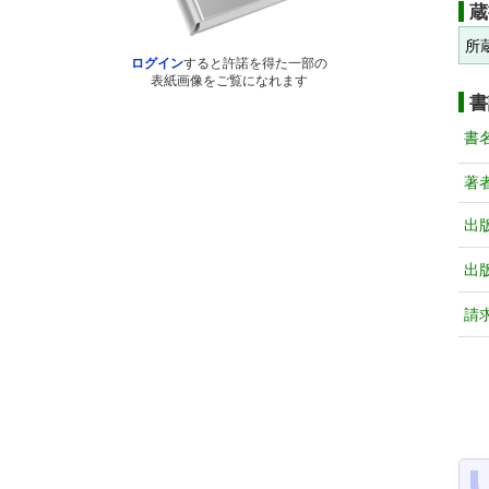
蔵
所
ログイン
すると許諾を得た一部の
表紙画像をご覧になれます
書
書
著
出
出
請