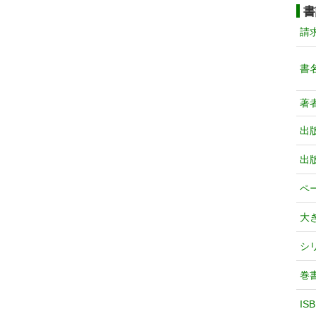
書
請
書
著
出
出
ペ
大
シ
巻
IS