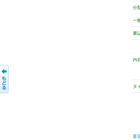
分
一
書
内
タ
要