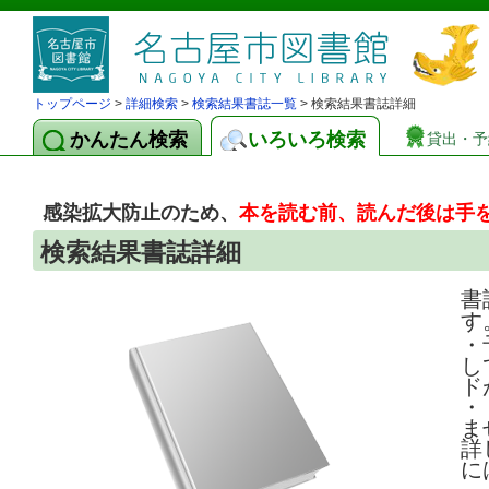
トップページ
>
詳細検索
>
検索結果書誌一覧
> 検索結果書誌詳細
かんたん検索
いろいろ検索
貸出・予
感染拡大防止のため、
本を読む前、読んだ後は手
検索結果書誌詳細
書
す
・
し
ド
・
ま
詳
に