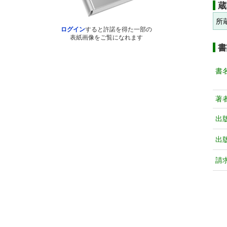
蔵
所
ログイン
すると許諾を得た一部の
表紙画像をご覧になれます
書
書
著
出
出
請