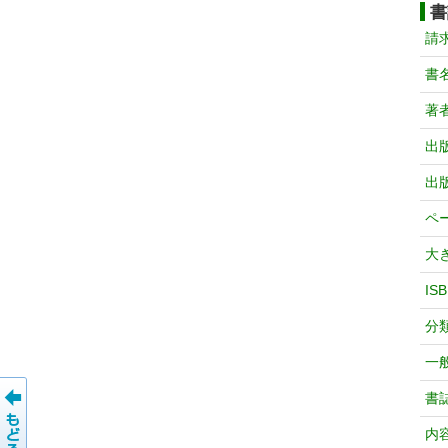
書
請
書
著
出
出
ペ
大
IS
分
一
書
内