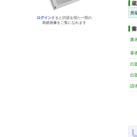
蔵
所
ログイン
すると許諾を得た一部の
表紙画像をご覧になれます
書
書
著
出
出
請