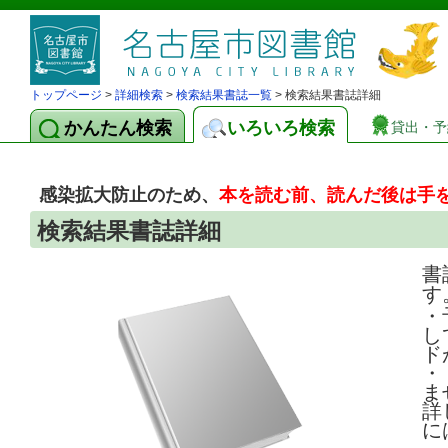
トップページ
>
詳細検索
>
検索結果書誌一覧
> 検索結果書誌詳細
かんたん検索
いろいろ検索
貸出・予
感染拡大防止のため、
本を読む前、読んだ後は手
検索結果書誌詳細
書
す
・
し
ド
・
ま
詳
に