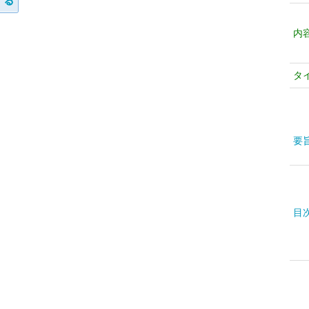
内
タ
要
目