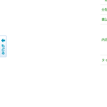
分
書
内
タ