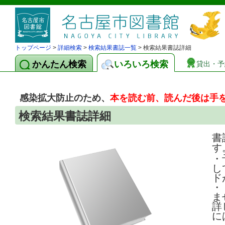
トップページ
>
詳細検索
>
検索結果書誌一覧
> 検索結果書誌詳細
かんたん検索
いろいろ検索
貸出・予
感染拡大防止のため、
本を読む前、読んだ後は手
検索結果書誌詳細
書
す
・
し
ド
・
ま
詳
に