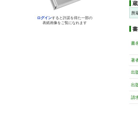
蔵
所
ログイン
すると許諾を得た一部の
表紙画像をご覧になれます
書
書
著
出
出
請