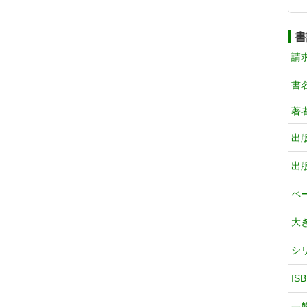
書
請
書
著
出
出
ペ
大
シ
IS
一