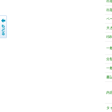
出
出
ペ
大
IS
一
分
一
書
内
タ