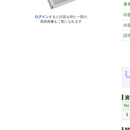
著
出
ログイン
すると許諾を得た一部の
表紙画像をご覧になれます
出
請
資
No
1