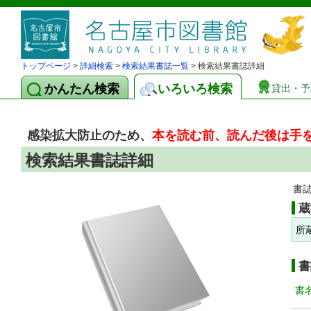
トップページ
>
詳細検索
>
検索結果書誌一覧
> 検索結果書誌詳細
かんたん検索
いろいろ検索
貸出・予
感染拡大防止のため、
本を読む前、読んだ後は手
検索結果書誌詳細
書
蔵
所
書
書