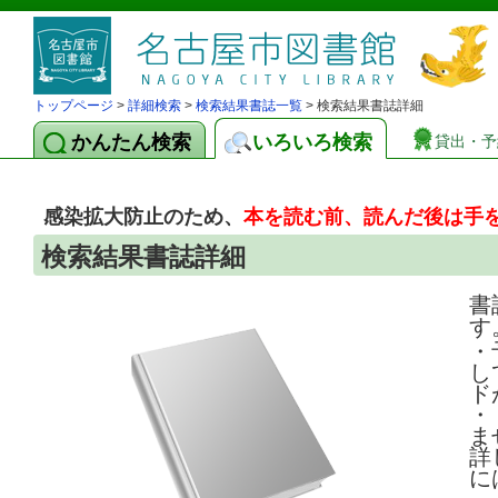
トップページ
>
詳細検索
>
検索結果書誌一覧
> 検索結果書誌詳細
かんたん検索
いろいろ検索
貸出・予
感染拡大防止のため、
本を読む前、読んだ後は手
検索結果書誌詳細
書
す
・
し
ド
・
ま
詳
に