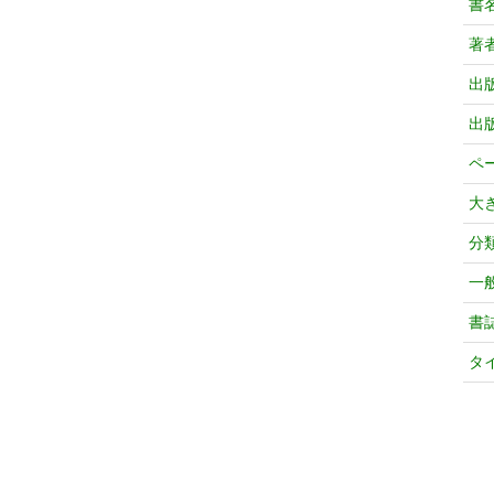
書
著
出
出
ペ
大
分
一
書
タ