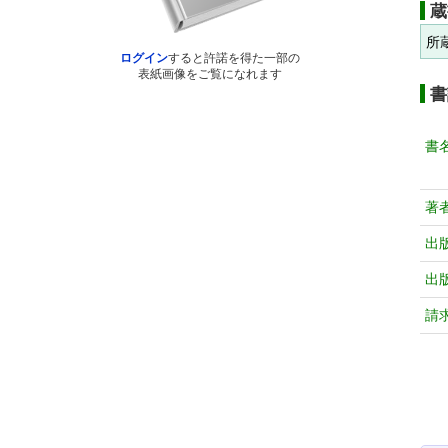
蔵
所
ログイン
すると許諾を得た一部の
表紙画像をご覧になれます
書
書
著
出
出
請