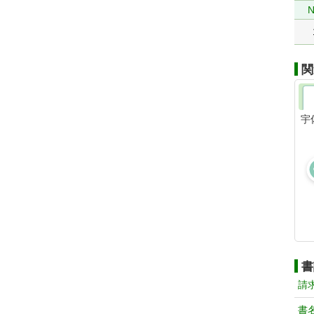
N
関
宇
書
請
書