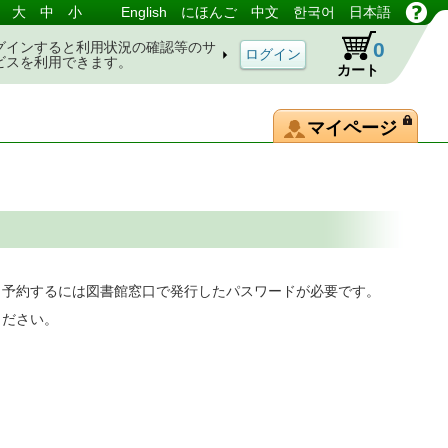
大
中
小
English
にほんご
中文
한국어
日本語
0
グインすると利用状況の確認等のサ
ビスを利用できます。
カート
マイページ
。予約するには図書館窓口で発行したパスワードが必要です。
ください。