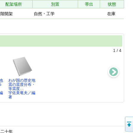
配架場所
別置
帯出
状態
２階開架
自然・工学
在庫
1
/
4
地
わが国の歴史地
わが国の歴史地
「日本の歴史地
「日本の歴史地
5
震の震度分布・
震被害一覧表
震史料」拾遺4
震史料」拾遺3
等震度…
宇佐美竜夫／編
ノ上
宇佐美竜夫／編
編
宇佐美竜夫／編
著
宇佐美竜夫／編
著
和二十年