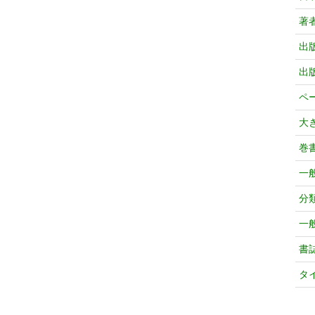
著
出
出
ペ
大
巻
一
分
一
書
タ