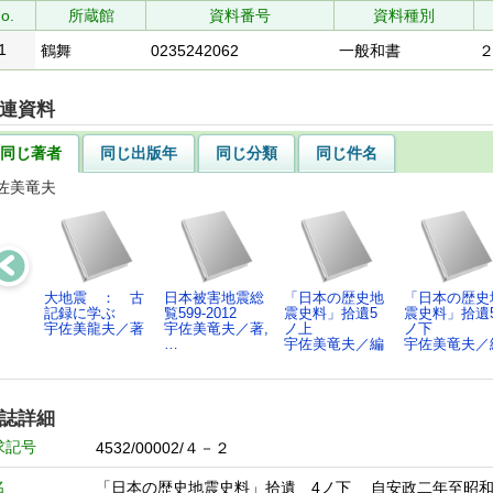
o.
所蔵館
資料番号
資料種別
1
鶴舞
0235242062
一般和書
連資料
同じ著者
同じ出版年
同じ分類
同じ件名
佐美竜夫
大地震 ： 古
日本被害地震総
「日本の歴史地
「日本の歴史
記録に学ぶ
覧599-2012
震史料」拾遺5
震史料」拾遺
宇佐美龍夫／著
宇佐美竜夫／著,
ノ上
ノ下
…
宇佐美竜夫／編
宇佐美竜夫／
誌詳細
求記号
4532/00002/４－２
名
「日本の歴史地震史料」拾遺 4ノ下 自安政二年至昭