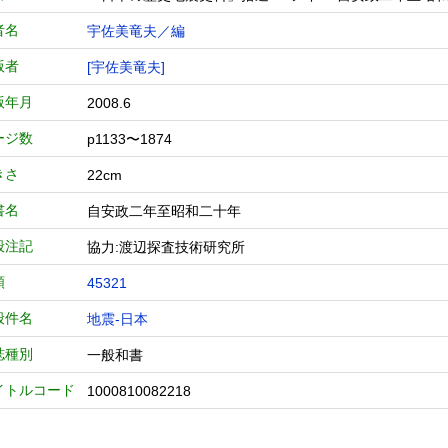
者名
宇佐美竜夫／編
版者
[宇佐美竜夫]
版年月
2008.6
ージ数
p1133〜1874
きさ
22cm
書名
自安政二年至昭和二十年
般注記
協力:渡辺探査技術研究所
類
45321
般件名
地震-日本
誌種別
一般和書
イトルコード
1000810082218