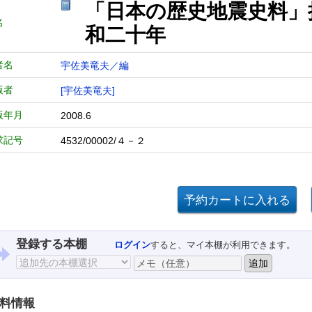
「日本の歴史地震史料」
名
和二十年
者名
宇佐美竜夫／編
版者
[宇佐美竜夫]
版年月
2008.6
求記号
4532/00002/４－２
登録する本棚
ログイン
すると、マイ本棚が利用できます。
料情報