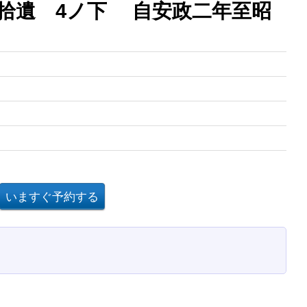
拾遺 4ノ下 自安政二年至昭