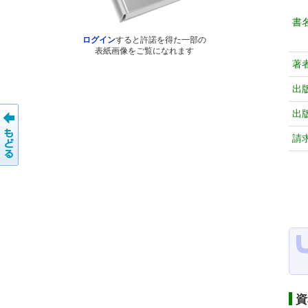
書
ログイン
すると許諾を得た一部の
表紙画像をご覧になれます
著
出
出
請
資