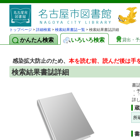
トップページ
>
詳細検索
>
検索結果書誌一覧
> 検索結果書誌詳細
かんたん検索
いろいろ検索
貸出・予
感染拡大防止のため、
本を読む前、読んだ後は手
検索結果書誌詳細
書
・
・
詳
蔵
所
書