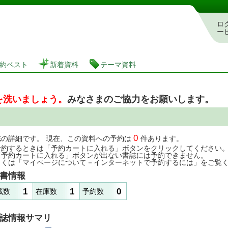
図書館 蔵書検索・予約システム
ロ
ー
約ベスト
新着資料
テーマ資料
を洗いましょう。
みなさまのご協力をお願いします。
0
誌の詳細です。 現在、この資料への予約は
件あります。
予約するときは「予約カートに入れる」ボタンをクリックしてください
「予約カートに入れる」ボタンが出ない書誌には予約できません。
しくは「マイページについて－インターネットで予約するには」をご覧
書情報
1
1
0
蔵数
在庫数
予約数
誌情報サマリ