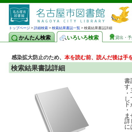
トップページ
>
詳細検索
>
検索結果書誌一覧
> 検索結果書誌詳細
かんたん検索
いろいろ検索
貸出・予
感染拡大防止のため、
本を読む前、読んだ後は手
検索結果書誌詳細
書
す
・
し
ド
・
ま
詳
に