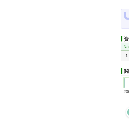
資
No
1
関
20