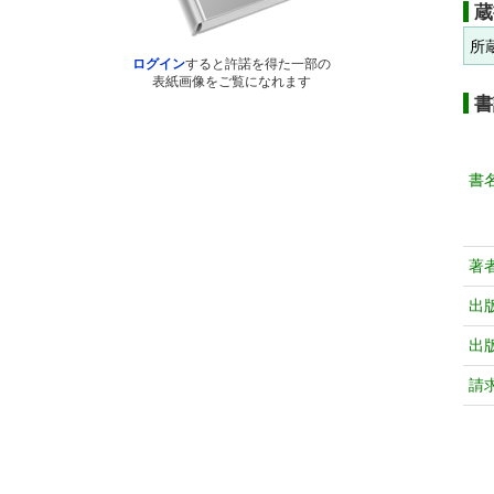
蔵
所
ログイン
すると許諾を得た一部の
表紙画像をご覧になれます
書
書
著
出
出
請