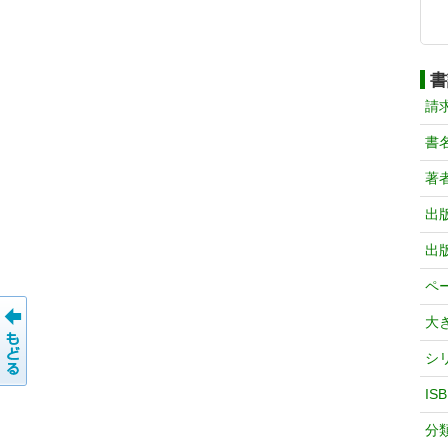
書
請
書
著
出
出
ペ
大
シ
IS
分