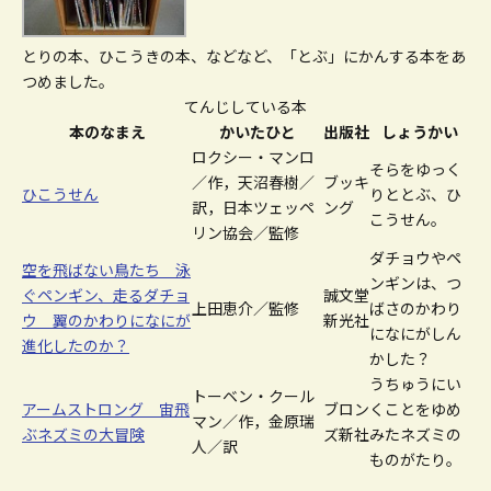
とりの本、ひこうきの本、などなど、「とぶ」にかんする本をあ
つめました。
てんじしている本
本のなまえ
かいたひと
出版社
しょうかい
ロクシー・マンロ
そらをゆっく
／作，天沼春樹／
ブッキ
ひこうせん
りととぶ、ひ
訳，日本ツェッペ
ング
こうせん。
リン協会／監修
ダチョウやペ
空を飛ばない鳥たち 泳
ンギンは、つ
ぐペンギン、走るダチョ
誠文堂
上田恵介／監修
ばさのかわり
ウ 翼のかわりになにが
新光社
になにがしん
進化したのか？
かした？
うちゅうにい
トーベン・クール
アームストロング 宙飛
ブロン
くことをゆめ
マン／作，金原瑞
ぶネズミの大冒険
ズ新社
みたネズミの
人／訳
ものがたり。