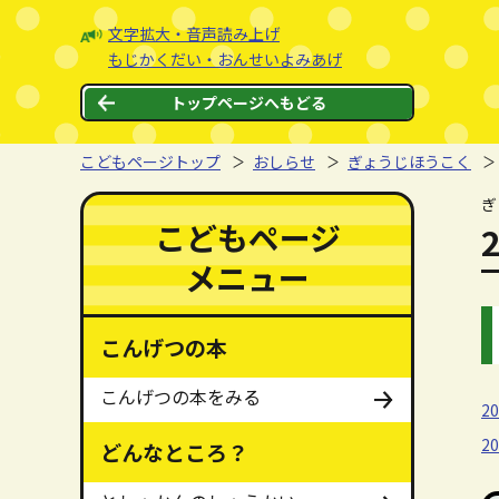
本文へジャンプする。
ページの先頭です。
文字拡大・音声読み上げ
もじかくだい・おんせいよみあげ
トップページへもどる
こどもページトップ
おしらせ
ぎょうじほうこく
ここから本文です。
ぎ
ここからメインメニューです。
メインメニューをスキップする
こどもページ
メニュー
こんげつの本
こんげつの本をみる
2
2
どんなところ？