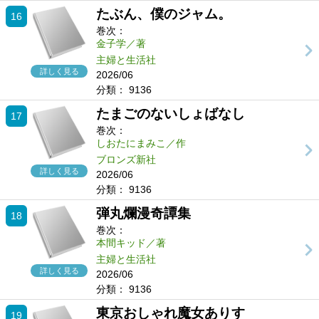
たぶん、僕のジャム。
16
巻次：
金子学／著
主婦と生活社
詳しく見る
2026/06
分類：
9136
たまごのないしょばなし
17
巻次：
しおたにまみこ／作
ブロンズ新社
詳しく見る
2026/06
分類：
9136
弾丸爛漫奇譚集
18
巻次：
本間キッド／著
主婦と生活社
詳しく見る
2026/06
分類：
9136
東京おしゃれ魔女ありす
19