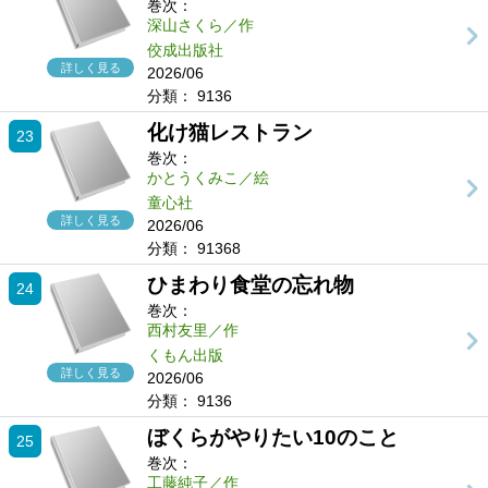
巻次：
深山さくら／作
佼成出版社
詳しく見る
2026/06
分類：
9136
化け猫レストラン
23
巻次：
かとうくみこ／絵
童心社
詳しく見る
2026/06
分類：
91368
ひまわり食堂の忘れ物
24
巻次：
西村友里／作
くもん出版
詳しく見る
2026/06
分類：
9136
ぼくらがやりたい10のこと
25
巻次：
工藤純子／作