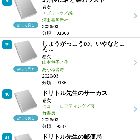
38
巻次：
エブリスタ／編
河出書房新社
詳しく見る
2026/03
分類：
91368
しょうがっこうの、いやなとこ
39
ろ…
巻次：
山本悦子／作
詳しく見る
あかね書房
2026/03
分類：
9136
ドリトル先生のサーカス
40
巻次：
ヒュー・ロフティング／著
竹書房
詳しく見る
2026/03
分類：
9337
ドリトル先生の郵便局
41