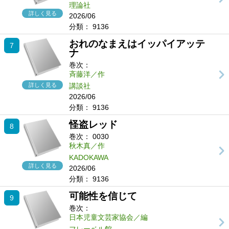
理論社
詳しく見る
2026/06
分類：
9136
おれのなまえはイッパイアッテ
7
ナ
巻次：
斉藤洋／作
詳しく見る
講談社
2026/06
分類：
9136
怪盗レッド
8
巻次：
0030
秋木真／作
KADOKAWA
詳しく見る
2026/06
分類：
9136
可能性を信じて
9
巻次：
日本児童文芸家協会／編