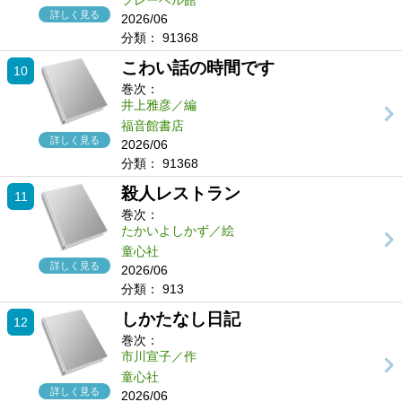
フレーベル館
詳しく見る
2026/06
分類：
91368
こわい話の時間です
10
巻次：
井上雅彦／編
福音館書店
詳しく見る
2026/06
分類：
91368
殺人レストラン
11
巻次：
たかいよしかず／絵
童心社
詳しく見る
2026/06
分類：
913
しかたなし日記
12
巻次：
市川宣子／作
童心社
詳しく見る
2026/06