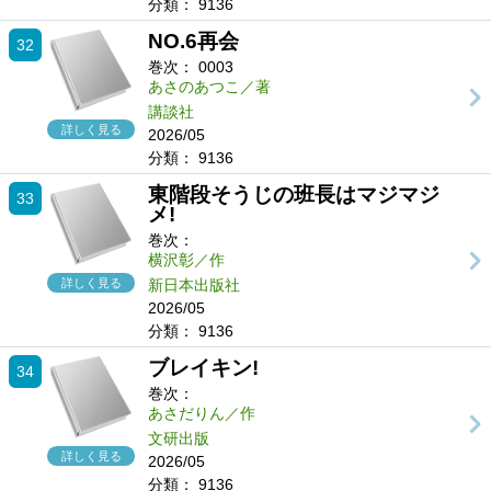
分類：
9136
NO.6再会
32
巻次：
0003
あさのあつこ／著
講談社
詳しく見る
2026/05
分類：
9136
東階段そうじの班長はマジマジ
33
メ!
巻次：
横沢彰／作
詳しく見る
新日本出版社
2026/05
分類：
9136
ブレイキン!
34
巻次：
あさだりん／作
文研出版
詳しく見る
2026/05
分類：
9136