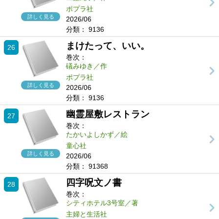
ポプラ社
詳しく見る
2026/06
分類：
9136
まけたって、いい。
26
巻次：
礒みゆき／作
ポプラ社
詳しく見る
2026/06
分類：
9136
幽霊屋敷レストラン
27
巻次：
たかいよしかず／絵
童心社
詳しく見る
2026/06
分類：
91368
四字呪文ノ書
28
巻次：
シティホテル3号室／著
主婦と生活社