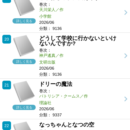
巻次：
天川栄人／作
小学館
詳しく見る
2026/06
分類：
9136
どうして学校に行かないといけ
20
ないんですか?
巻次：
神戸遙真／作
詳しく見る
文研出版
2026/06
分類：
9136
ドリーの魔法
21
巻次：
パトリシア・クームス／作
理論社
詳しく見る
2026/06
分類：
9337
なっちゃんとなつの空
22