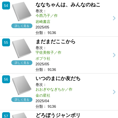
ななちゃんは、みんなのねこ
54
巻次：
今西乃子／作
岩崎書店
詳しく見る
2025/05
分類：
9136
まだまだここから
55
巻次：
宇佐美牧子／作
ポプラ社
詳しく見る
2025/05
分類：
9136
いつのまにか友だち
56
巻次：
おおぎやなぎちか／作
金の星社
詳しく見る
2025/04
分類：
9136
どろぼうジャンボリ
57