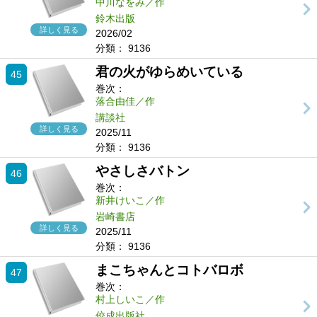
中川なをみ／作
鈴木出版
詳しく見る
2026/02
分類：
9136
君の火がゆらめいている
45
巻次：
落合由佳／作
講談社
詳しく見る
2025/11
分類：
9136
やさしさバトン
46
巻次：
新井けいこ／作
岩崎書店
詳しく見る
2025/11
分類：
9136
まこちゃんとコトバロボ
47
巻次：
村上しいこ／作
佼成出版社