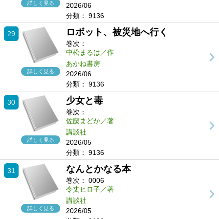
詳しく見る
2026/06
分類：
9136
ロボット、被災地へ行く
29
巻次：
中松まるは／作
あかね書房
詳しく見る
2026/06
分類：
9136
少女と毒
30
巻次：
佐藤まどか／著
講談社
詳しく見る
2026/05
分類：
9136
なんとかなる本
31
巻次：
0006
令丈ヒロ子／著
講談社
詳しく見る
2026/05