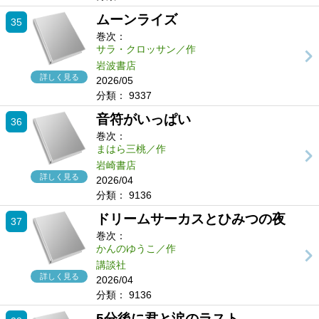
ムーンライズ
35
巻次：
サラ・クロッサン／作
岩波書店
詳しく見る
2026/05
分類：
9337
音符がいっぱい
36
巻次：
まはら三桃／作
岩崎書店
詳しく見る
2026/04
分類：
9136
ドリームサーカスとひみつの夜
37
巻次：
かんのゆうこ／作
講談社
詳しく見る
2026/04
分類：
9136
5分後に君と涙のラスト