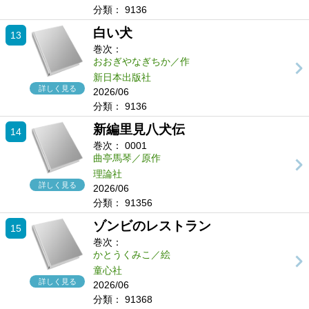
分類：
9136
白い犬
13
巻次：
おおぎやなぎちか／作
新日本出版社
詳しく見る
2026/06
分類：
9136
新編里見八犬伝
14
巻次：
0001
曲亭馬琴／原作
理論社
詳しく見る
2026/06
分類：
91356
ゾンビのレストラン
15
巻次：
かとうくみこ／絵
童心社
詳しく見る
2026/06
分類：
91368