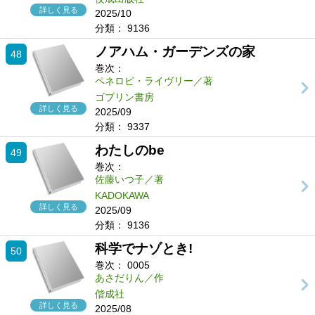
詳しく見る
2025/10
分類：
9136
ノアハム・ガーデンズの家
48
巻次：
ペネロピ・ライヴリー／著
ゴブリン書房
詳しく見る
2025/09
分類：
9337
わたしのbe
49
巻次：
佐藤いつ子／著
KADOKAWA
詳しく見る
2025/09
分類：
9136
科学でナゾとき!
50
巻次：
0005
あさだりん／作
偕成社
詳しく見る
2025/08