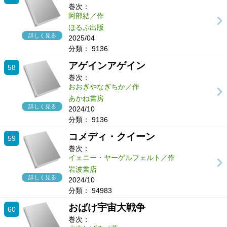
巻次：
阿部結／作
ほるぷ出版
詳しく見る
2025/04
分類：
9136
アゲインアゲイン
58
巻次：
おおぎやなぎちか／作
あかね書房
詳しく見る
2024/10
分類：
9136
コメディ・クイーン
59
巻次：
イェニー・ヤーゲルフェルト／作
岩波書店
詳しく見る
2024/10
分類：
94983
おばけ宇宙大戦争
60
巻次：