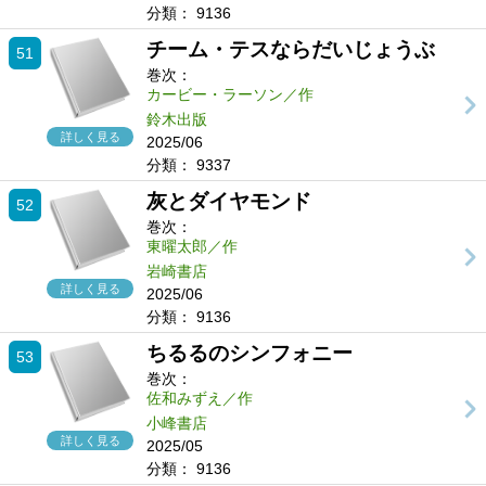
分類：
9136
チーム・テスならだいじょうぶ
51
巻次：
カービー・ラーソン／作
鈴木出版
詳しく見る
2025/06
分類：
9337
灰とダイヤモンド
52
巻次：
東曜太郎／作
岩崎書店
詳しく見る
2025/06
分類：
9136
ちるるのシンフォニー
53
巻次：
佐和みずえ／作
小峰書店
詳しく見る
2025/05
分類：
9136