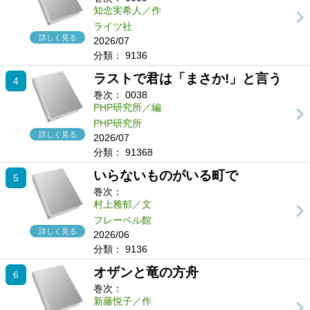
知念実希人／作
ライツ社
詳しく見る
2026/07
分類：
9136
ラストで君は「まさか!」と言う
4
巻次：
0038
PHP研究所／編
PHP研究所
詳しく見る
2026/07
分類：
91368
いらないものがいる町で
5
巻次：
村上雅郁／文
フレーベル館
詳しく見る
2026/06
分類：
9136
オザンと竜の方舟
6
巻次：
新藤悦子／作