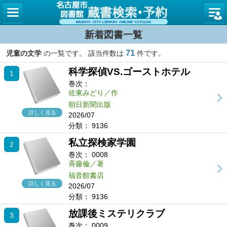
名古屋
新着図書一覧
71
児童の文学
の一覧です。 該当件数は
件です。
科学探偵VS.ゴーストホテル
1
巻次：
佐東みどり／作
朝日新聞出版
詳しく見る
2026/07
分類：
9136
私立探検家学園
2
巻次：
0008
斉藤倫／著
福音館書店
詳しく見る
2026/07
分類：
9136
放課後ミステリクラブ
3
巻次：
0009