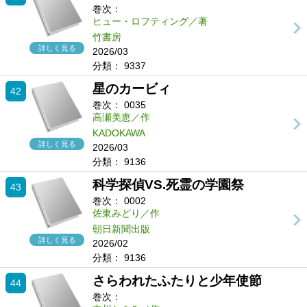
巻次：
ヒュー・ロフティング／著
竹書房
詳しく見る
2026/03
分類：
9337
星のカービィ
42
巻次：
0035
高瀬美恵／作
KADOKAWA
詳しく見る
2026/03
分類：
9136
科学探偵VS.死霊の学園祭
43
巻次：
0002
佐東みどり／作
朝日新聞出版
詳しく見る
2026/02
分類：
9136
さらわれたふたりと少年使節
44
巻次：