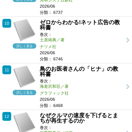
秀和システム新社
2026/06
分類：
6737
ゼロからわかる!ネット広告の教
10
科書
巻次：
土居靖典／著
詳しく見る
ナツメ社
2026/06
分類：
6746
鳥のお医者さんの「ヒナ」の教
11
科書
巻次：
海老沢和荘／著
詳しく見る
グラフィック社
2026/06
分類：
6468
なぜクルマの速度を下げるとま
12
ちが再生するのか
巻次：