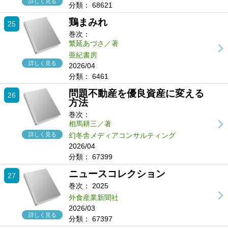
詳しく見る
分類：
68621
鶏まみれ
25
巻次：
繁延あづさ／著
亜紀書房
詳しく見る
2026/04
分類：
6461
問題不動産を優良資産に変える
26
方法
巻次：
相馬耕三／著
詳しく見る
幻冬舎メディアコンサルティング
2026/04
分類：
67399
ニュースコレクション
27
巻次：
2025
外食産業新聞社
2026/03
詳しく見る
分類：
67397