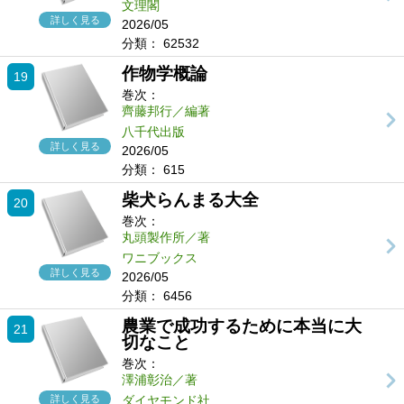
文理閣
詳しく見る
2026/05
分類：
62532
作物学概論
19
巻次：
齊藤邦行／編著
八千代出版
詳しく見る
2026/05
分類：
615
柴犬らんまる大全
20
巻次：
丸頭製作所／著
ワニブックス
詳しく見る
2026/05
分類：
6456
農業で成功するために本当に大
21
切なこと
巻次：
澤浦彰治／著
詳しく見る
ダイヤモンド社