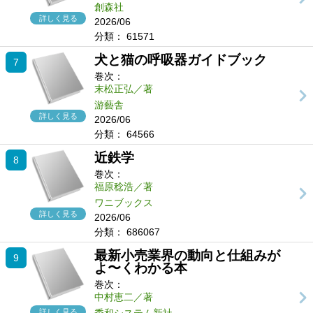
創森社
詳しく見る
2026/06
分類：
61571
犬と猫の呼吸器ガイドブック
7
巻次：
末松正弘／著
游藝舎
詳しく見る
2026/06
分類：
64566
近鉄学
8
巻次：
福原稔浩／著
ワニブックス
詳しく見る
2026/06
分類：
686067
最新小売業界の動向と仕組みが
9
よ〜くわかる本
巻次：
中村恵二／著
詳しく見る