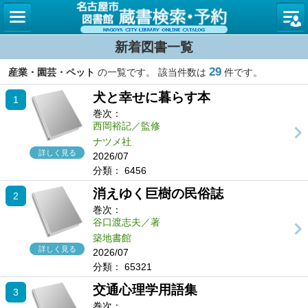
名古屋
新着図書一覧
29
産業・園芸・ペット
の一覧です。 該当件数は
件です。
犬と幸せに暮らす本
1
巻次：
西岡裕記／監修
ナツメ社
詳しく見る
2026/07
分類：
6456
消えゆく巨樹の民俗誌
2
巻次：
谷口渡志夫／著
築地書館
詳しく見る
2026/07
分類：
65321
交通心理学用語集
3
巻次：