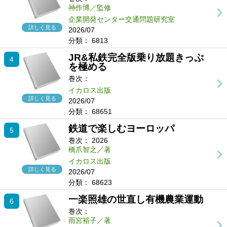
神作博／監修
企業開発センター交通問題研究室
詳しく見る
2026/07
分類：
6813
JR&私鉄完全版乗り放題きっぷ
4
を極める
巻次：
イカロス出版
詳しく見る
2026/07
分類：
68651
鉄道で楽しむヨーロッパ
5
巻次：
2026
橋爪智之／著
イカロス出版
詳しく見る
2026/07
分類：
68623
一楽照雄の世直し有機農業運動
6
巻次：
雨宮裕子／著