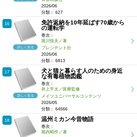
2026/06
分類：
627
免許返納を10年延ばす70歳から
16
の運転学
巻次：
堀川悦夫／著
詳しく見る
プレジデント社
2026/06
分類：
6813
犬と猫と暮らす人のための身近
17
な有毒植物図鑑
巻次：
井上平太／医療監修
詳しく見る
メイツユニバーサルコンテンツ
2026/05
分類：
64566
温州ミカン今昔物語
18
巻次：
堀内昭作／著