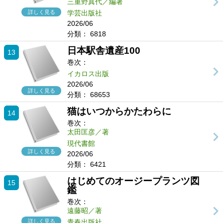
三重野真代／編著
詳しく見る
学芸出版社
2026/06
分類：
6818
日本駅舎遺産100
13
巻次：
イカロス出版
2026/06
詳しく見る
分類：
68653
猫はいつからかたわらに
14
巻次：
太田匡彦／著
現代書館
詳しく見る
2026/06
分類：
6421
はじめてのオージープランツ図
15
鑑
巻次：
遠藤昭／著
詳しく見る
青春出版社