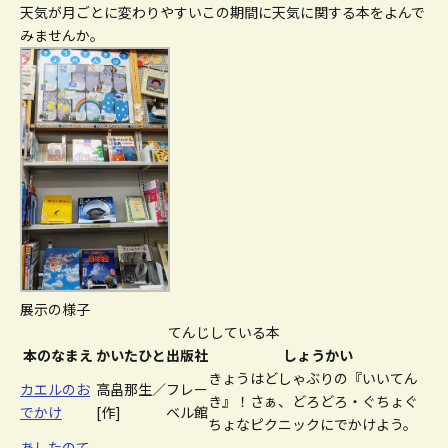
天気が月ごとに変わりやすいこの期間に天気に関する本をよんで
みませんか。
展示の様子
てんじしている本
本のなまえ
かいたひと
出版社
しょうかい
きょうはどしゃぶりの『いいてん
カエルのお
高畠那生／
フレー
き』！さぁ、どろどろ・ぐちょぐ
でかけ
[作]
ベル館
ちょなピクニックにでかけよう。
あしたのて