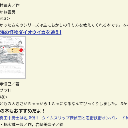
村輝夫／作
かね書房
913＞
かったさんのシリーズは主におかしの作り方を教えてくれる本です。み
海の怪物ダイオウイカを追え!
寺恒己／著
プラ社
48＞
どもの大きさが５ｍｍから１８ｍになるなんてびっくりしました。ほか
の本もおすすめだよ！
真田十勇士は名探偵!! タイムスリップ探偵団と忍術妖術オンパレード!
楠木誠一郎／作，岩崎美奈子／絵