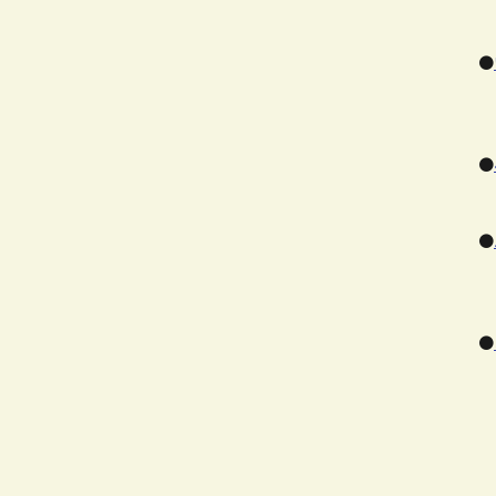
・
●
・
●
・
●
・
●
・