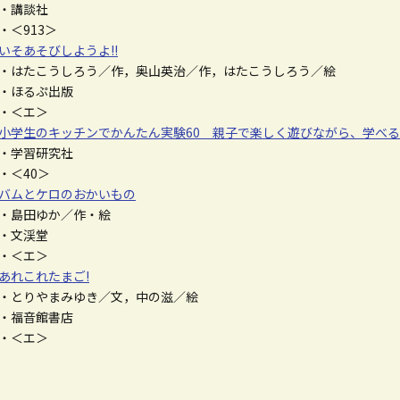
・講談社
＜913＞
いそあそびしようよ!!
はたこうしろう／作，奥山英治／作，はたこうしろう／絵
・ほるぷ出版
・＜エ＞
小学生のキッチンでかんたん実験60 親子で楽しく遊びながら、学べる
・学習研究社
＜40＞
バムとケロのおかいもの
島田ゆか／作・絵
・文渓堂
・＜エ＞
あれこれたまご!
とりやまみゆき／文，中の滋／絵
・福音館書店
・＜エ＞