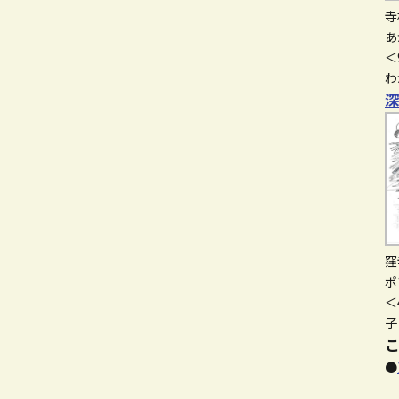
寺
あ
＜
わ
深
窪
ポ
＜
子
こ
●
・