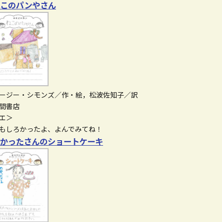
ねこのパンやさん
ージー・シモンズ／作・絵，松波佐知子／訳
間書店
エ＞
もしろかったよ、よんでみてね！
かったさんのショートケーキ