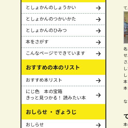
としょかんのしょうかい
て
としょかんのつかいかた
としょかんのひみつ
本をさがす
名
こんなページでできています
せ
さ
おすすめの本のリスト
し
し
おすすめ本リスト
本
本
にじ色 本の宝箱
きっと見つかる！ 読みたい本
な
おしらせ ・ ぎょうじ
おしらせ
本