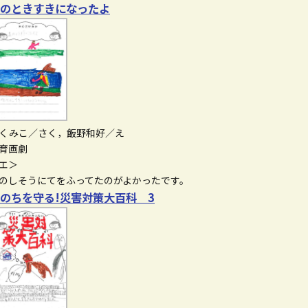
のときすきになったよ
くみこ／さく，飯野和好／え
育画劇
エ＞
のしそうにてをふってたのがよかったです。
のちを守る!災害対策大百科 3