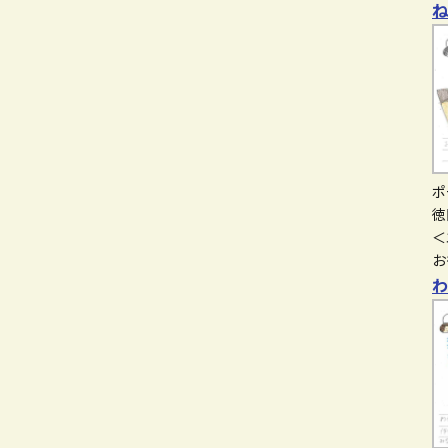
ポ
徳
＜
お
わ