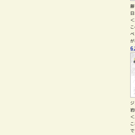
藤
日
＜
こ
ペ
が
6
ジ
岩
＜
こ
で