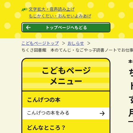
本文へジャンプする。
ページの先頭です。
文字拡大・音声読み上げ
もじかくだい・おんせいよみあげ
トップページへもどる
こどもページトップ
おしらせ
ちくさ図書館 本のてんじ・なごやっ子読書ノートでお仕事
ここから本文です。
本
ここからメインメニューです。
メインメニューをスキップする
こどもページ
メニュー
こんげつの本
こんげつの本をみる
どんなところ？