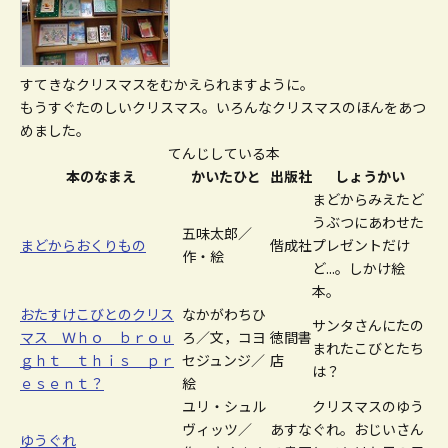
すてきなクリスマスをむかえられますように。
もうすぐたのしいクリスマス。いろんなクリスマスのほんをあつ
めました。
てんじしている本
本のなまえ
かいたひと
出版社
しょうかい
まどからみえたど
うぶつにあわせた
五味太郎／
まどからおくりもの
偕成社
プレゼントだけ
作・絵
ど...。しかけ絵
本。
おたすけこびとのクリス
なかがわちひ
サンタさんにたの
マス Ｗｈｏ ｂｒｏｕ
ろ／文，コヨ
徳間書
まれたこびとたち
ｇｈｔ ｔｈｉｓ ｐｒ
セジュンジ／
店
は？
ｅｓｅｎｔ？
絵
ユリ・シュル
クリスマスのゆう
ヴィッツ／
あすな
ぐれ。おじいさん
ゆうぐれ