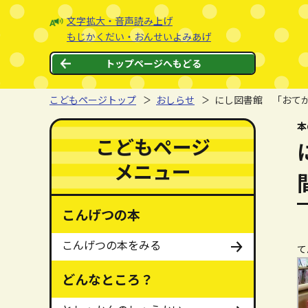
本文へジャンプする。
ページの先頭です。
文字拡大・音声読み上げ
もじかくだい・おんせいよみあげ
トップページへもどる
こどもページトップ
おしらせ
にし図書館 「おてが
ここから本文です。
本
ここからメインメニューです。
メインメニューをスキップする
こどもページ
メニュー
こんげつの本
こんげつの本をみる
て
どんなところ？