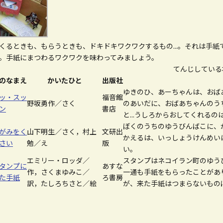
くるときも、もらうときも、ドキドキワクワクするもの...。それは手
。手紙にまつわるワクワクを味わってみましょう。
てんじしている
のなまえ
かいたひと
出版社
ゆきのひ、あーちゃんは、おば
ッ・スッ
福音館
野坂勇作／さく
のあいだに、おばあちゃんのう
ン
書店
と...うしろからおしてくれる
ぼくのうちのゆうびんばこに、
がみをく
山下明生／さく，村上
文研出
かえるは、いっしょうけんめい
さい
勉／え
版
い。
エミリー・ロッダ／
スタンプはネコイラン町のゆう
タンプに
あすな
作，さくまゆみこ／
一通も手紙をもらったことがあ
た手紙
ろ書房
訳，たしろちさと／絵
が、来た手紙はつまらないもの