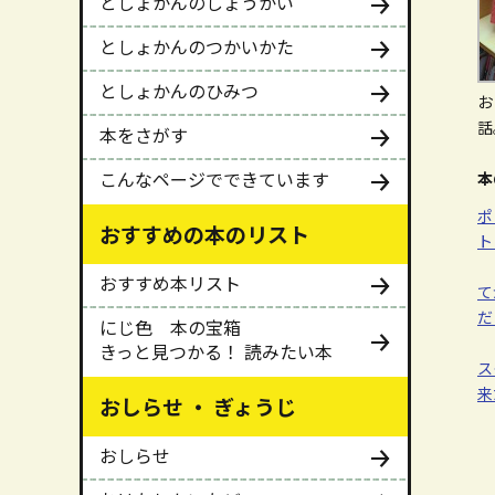
としょかんのしょうかい
としょかんのつかいかた
としょかんのひみつ
お
話
本をさがす
こんなページでできています
本
ポ
おすすめの本のリスト
ト
おすすめ本リスト
て
だ
にじ色 本の宝箱
きっと見つかる！ 読みたい本
ス
来
おしらせ ・ ぎょうじ
おしらせ