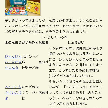
寒い冬がやってきましたが、元気にあそびましょう！たこあげや
こままわしなどのお正月のあそびや、あやとりやことばあそびな
どの室内あそびを中心に、あそびの本をあつめました。
てんじしている本
本のなまえ
かいたひと
出版社
しょうかい
こうすけたちが、使用禁止のあそび
場がつかえるように校長先生にたの
びゅんびゅ
宮川ひろ／
むと、びゅんびゅんごまがまわせる
んごまがま
作
童心社
ようになったら、と言われてしまい
わったら
林明子／絵
ます。こうすけたちの必死の挑戦
(ちょうせん)がはじまります。
そらいろようちえんのなかよし四人
へんてこも
たかどのほ
ぐみが、「へんてこもり」でどうぶ
りにいこう
うこ／作・
偕成社
つしりとりをはじめると...みたこと
よ
絵
もない、へんてこないきものたちが
つぎつぎとあらわれます。