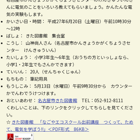
んに電気のことをいろいろ教えてもらいましょう。かんたんな電
気の実験もします。
かいさい日・時間： 平成27年6月20日（土曜日）午前10時30分
～12時
ばしょ： きた図書館 集会室
こうし： 山神尚人さん（名古屋市かんきょうかがくちょうさセ
ンター けんきゅういん）
たいしょう： 小学3年生～6年生（おうちの方といっしょなら、
小学1・2年生でもさんかできます）
ていいん： 20人（せんちゃくじゅん）
もちもの： 筆記用具
もうしこみ： 5月13日（水曜日）午前9時30分から カウンター
かでんわでうけつけます。
おといあわせ：
名古屋市きた図書館
TEL：052-912-8111
くわしいことは、下のリンクをクリックしてちらしを見てくださ
い。
☆
きた図書館 「なごやエコスクール出前講座 つくって、ため
て、電気を学ぼう!!」＜PDF形式 86KB＞