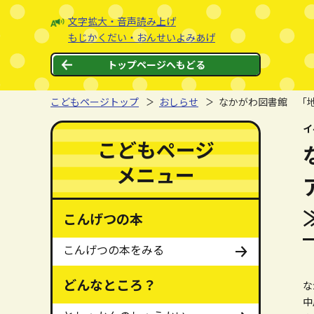
本文へジャンプする。
ページの先頭です。
文字拡大・音声読み上げ
もじかくだい・おんせいよみあげ
トップページへもどる
こどもページトップ
おしらせ
なかがわ図書館 「地
ここから本文です。
イ
ここからメインメニューです。
メインメニューをスキップする
こどもページ
メニュー
こんげつの本
こんげつの本をみる
どんなところ？
な
中