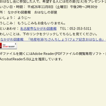
おはなし会に参加した人で、希望する人には花の苗(なえ)をプレゼント
いさい日・時間： 平成26年11月8日（土曜日）午後2時～2時30分
所： なかがわ図書館 おはなしの部屋
いしょう： ようじ～
うしこみ： もうしこみもお金もいりません。
といあわせ：
名古屋市なかがわ図書館
TEL：052-353-5311
わしいことは、下のリンクをクリックしてちらしを見てください。
☆
なかがわ図書館 「地産地消(ちさんちしょう)フェア記念おはなし会」＜P
DFファイルを開くにはAdobe Reader(PDFファイルの閲覧専用ソフ
AcrobatReader5.0以上を推奨しています。