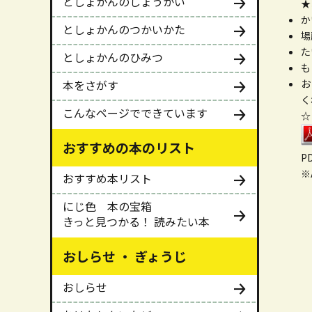
としょかんのしょうかい
★
か
としょかんのつかいかた
場
た
としょかんのひみつ
も
本をさがす
お
く
こんなページでできています
おすすめの本のリスト
P
※
おすすめ本リスト
にじ色 本の宝箱
きっと見つかる！ 読みたい本
おしらせ ・ ぎょうじ
おしらせ