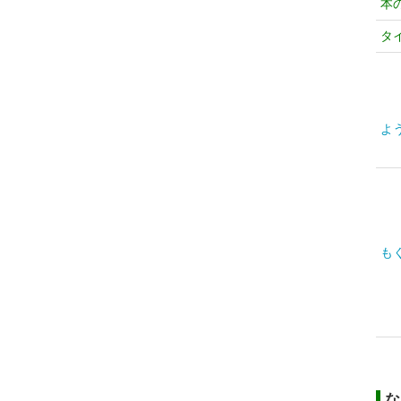
本
タ
よ
も
な