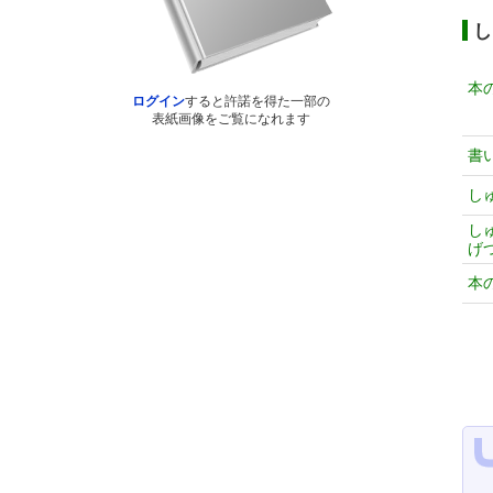
し
本
ログイン
すると許諾を得た一部の
表紙画像をご覧になれます
書
し
し
げ
本