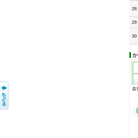
28
29
30
か
森