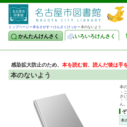
トップページ
>
本をさがす
>
けんさくけっか
> 本のないよう
かんたんけんさく
いろいろけんさく
感染拡大防止のため、
本を読む前、読んだ後は手
本のないよう
本
・
さ
・
ん
ぞ
本