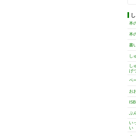
し
本
本
書
し
し
げ
ペ
お
IS
ぶ
い
い