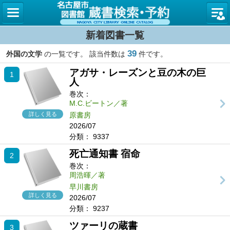
名古屋
新着図書一覧
39
外国の文学
の一覧です。 該当件数は
件です。
アガサ・レーズンと豆の木の巨
1
人
巻次：
M.C.ビートン／著
詳しく見る
原書房
2026/07
分類：
9337
死亡通知書 宿命
2
巻次：
周浩暉／著
早川書房
詳しく見る
2026/07
分類：
9237
ツァーリの蔵書
3