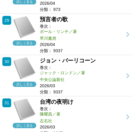
詳しく見る
2026/04
分類：
973
預言者の歌
29
巻次：
ポール・リンチ／著
早川書房
詳しく見る
2026/04
分類：
9337
ジョン・バーリコーン
30
巻次：
ジャック・ロンドン／著
中央公論新社
詳しく見る
2026/03
分類：
9337
台湾の夜明け
31
巻次：
陳耀昌／著
左右社
詳しく見る
2026/03