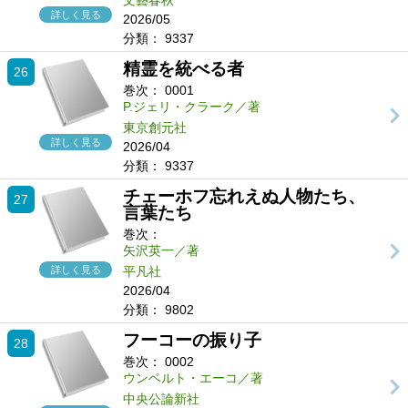
文藝春秋
詳しく見る
2026/05
分類：
9337
精霊を統べる者
26
巻次：
0001
P.ジェリ・クラーク／著
東京創元社
詳しく見る
2026/04
分類：
9337
チェーホフ忘れえぬ人物たち、
27
言葉たち
巻次：
矢沢英一／著
詳しく見る
平凡社
2026/04
分類：
9802
フーコーの振り子
28
巻次：
0002
ウンベルト・エーコ／著
中央公論新社