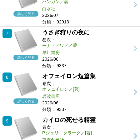
ハンガン／著
白水社
詳しく見る
2026/07
分類：
92913
うさぎ狩りの夜に
7
巻次：
モナ・アワド／著
早川書房
詳しく見る
2026/06
分類：
9337
オフェイロン短篇集
8
巻次：
オフェイロン／[著]
岩波書店
詳しく見る
2026/06
分類：
9337
カイロの死せる精霊
9
巻次：
P.ジェリ・クラーク／[著]