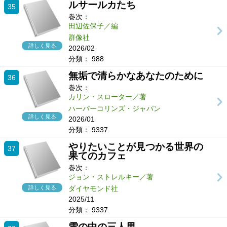
ルサールカたち
35
巻次：
田辺佐保子／編
群像社
詳しく見る
2026/02
分類：
988
無垢で清らかなあなたのために
36
巻次：
カリン・スローター／著
ハーパーコリンズ・ジャパン
詳しく見る
2026/01
分類：
9337
やりたいことが見つかる世界の
37
果てのカフェ
巻次：
ジョン・ストレルキー／著
詳しく見る
ダイヤモンド社
2025/11
分類：
9337
雪の中の三人男