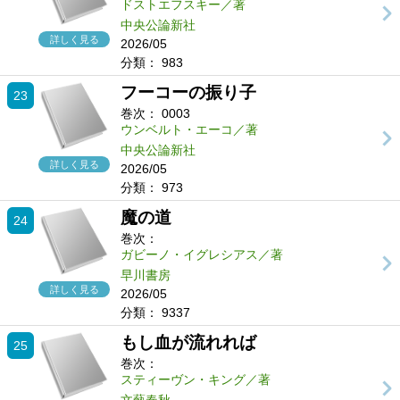
ドストエフスキー／著
中央公論新社
詳しく見る
2026/05
分類：
983
フーコーの振り子
23
巻次：
0003
ウンベルト・エーコ／著
中央公論新社
詳しく見る
2026/05
分類：
973
魔の道
24
巻次：
ガビーノ・イグレシアス／著
早川書房
詳しく見る
2026/05
分類：
9337
もし血が流れれば
25
巻次：
スティーヴン・キング／著