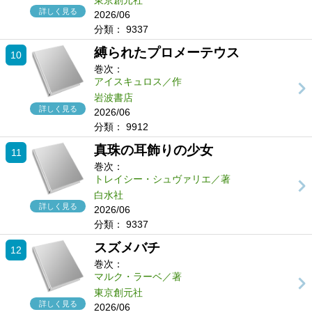
東京創元社
詳しく見る
2026/06
分類：
9337
縛られたプロメーテウス
10
巻次：
アイスキュロス／作
岩波書店
詳しく見る
2026/06
分類：
9912
真珠の耳飾りの少女
11
巻次：
トレイシー・シュヴァリエ／著
白水社
詳しく見る
2026/06
分類：
9337
スズメバチ
12
巻次：
マルク・ラーベ／著
東京創元社
詳しく見る
2026/06