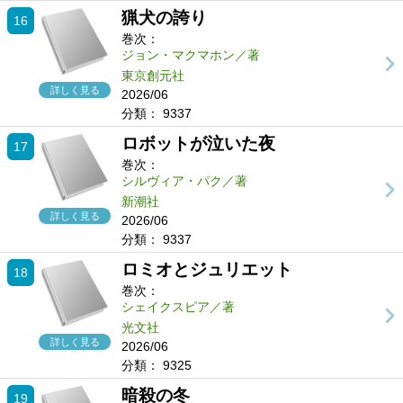
猟犬の誇り
16
巻次：
ジョン・マクマホン／著
東京創元社
詳しく見る
2026/06
分類：
9337
ロボットが泣いた夜
17
巻次：
シルヴィア・パク／著
新潮社
詳しく見る
2026/06
分類：
9337
ロミオとジュリエット
18
巻次：
シェイクスピア／著
光文社
詳しく見る
2026/06
分類：
9325
暗殺の冬
19