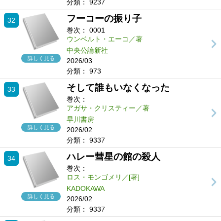
分類：
9237
フーコーの振り子
32
巻次：
0001
ウンベルト・エーコ／著
中央公論新社
詳しく見る
2026/03
分類：
973
そして誰もいなくなった
33
巻次：
アガサ・クリスティー／著
早川書房
詳しく見る
2026/02
分類：
9337
ハレー彗星の館の殺人
34
巻次：
ロス・モンゴメリ／[著]
KADOKAWA
詳しく見る
2026/02
分類：
9337