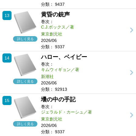
分類：
9437
黄昏の銃声
13
巻次：
C.J.ボックス／著
東京創元社
詳しく見る
2026/06
分類：
9337
ハロー、ベイビー
14
巻次：
キムウィギョン／著
新潮社
詳しく見る
2026/06
分類：
92913
壜の中の手記
15
巻次：
ジェラルド・カーシュ／著
東京創元社
詳しく見る
2026/06
分類：
9337