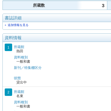
3
所蔵数
書誌詳細
＋ 追加情報を見る
資料情報
所蔵館
1
熱田
資料種別
一般和書
新刊／特集棚区分
状態
貸出中
所蔵館
2
名東
資料種別
一般和書