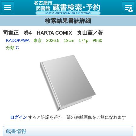
名古屋
検索結果書誌詳細
司書正 巻4 HARTA COMIX 丸山薫／著
KADOKAWA
東京 2026.5 19cm 174p ¥860
分類:
C
ログイン
すると許諾を得た一部の表紙画像をご覧になれます
蔵書情報