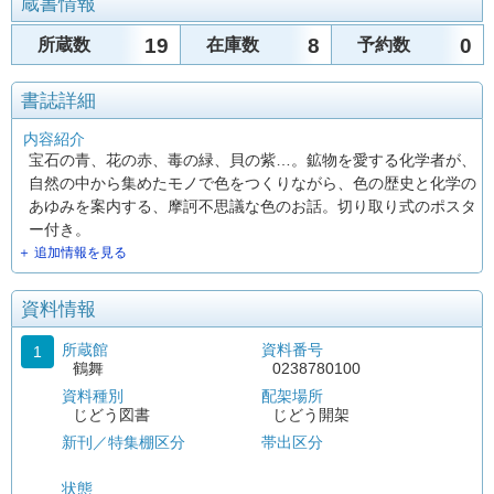
蔵書情報
19
8
0
所蔵数
在庫数
予約数
書誌詳細
内容紹介
宝石の青、花の赤、毒の緑、貝の紫…。鉱物を愛する化学者が、
自然の中から集めたモノで色をつくりながら、色の歴史と化学の
あゆみを案内する、摩訶不思議な色のお話。切り取り式のポスタ
ー付き。
＋ 追加情報を見る
資料情報
所蔵館
資料番号
1
鶴舞
0238780100
資料種別
配架場所
じどう図書
じどう開架
新刊／特集棚区分
帯出区分
状態