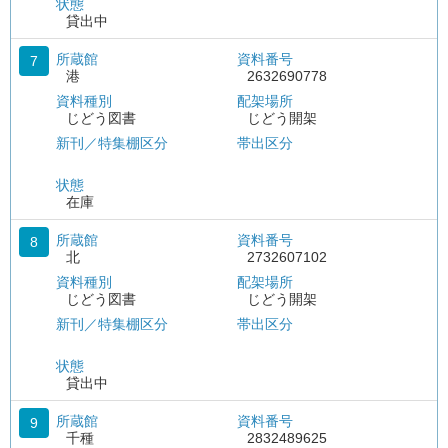
状態
貸出中
所蔵館
資料番号
7
港
2632690778
資料種別
配架場所
じどう図書
じどう開架
新刊／特集棚区分
帯出区分
状態
在庫
所蔵館
資料番号
8
北
2732607102
資料種別
配架場所
じどう図書
じどう開架
新刊／特集棚区分
帯出区分
状態
貸出中
所蔵館
資料番号
9
千種
2832489625