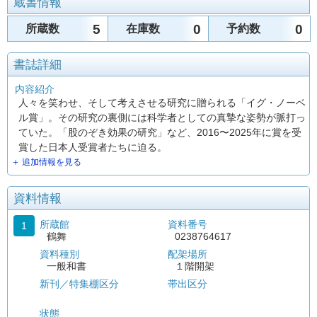
蔵書情報
5
0
0
所蔵数
在庫数
予約数
書誌詳細
内容紹介
人々を笑わせ、そして考えさせる研究に贈られる「イグ・ノーベ
ル賞」。その研究の裏側には科学者としての真摯な姿勢が脈打っ
ていた。「股のぞき効果の研究」など、2016〜2025年に賞を受
賞した日本人受賞者たちに迫る。
＋ 追加情報を見る
資料情報
所蔵館
資料番号
1
鶴舞
0238764617
資料種別
配架場所
一般和書
１階開架
新刊／特集棚区分
帯出区分
状態