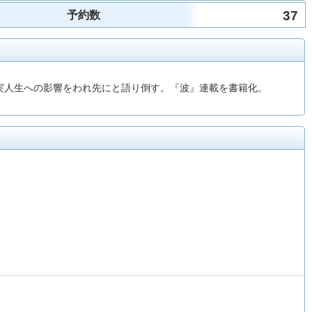
37
予約数
実人生への影響をわれ先にと語り倒す。『波』連載を書籍化。