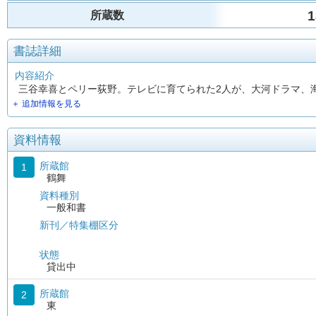
1
所蔵数
書誌詳細
内容紹介
三谷幸喜とペリー荻野。テレビに育てられた2人が、大河ドラマ、
＋ 追加情報を見る
資料情報
所蔵館
1
鶴舞
資料種別
一般和書
新刊／特集棚区分
状態
貸出中
所蔵館
2
東