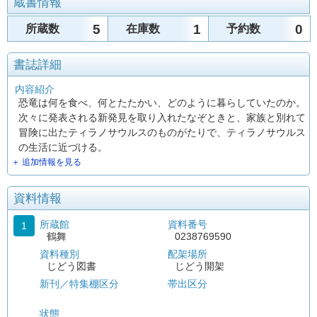
蔵書情報
5
1
0
所蔵数
在庫数
予約数
書誌詳細
内容紹介
恐竜は何を食べ、何とたたかい、どのように暮らしていたのか。
次々に発表される新発見を取り入れたなぞときと、家族と別れて
冒険に出たティラノサウルスのものがたりで、ティラノサウルス
の生活に近づける。
＋ 追加情報を見る
資料情報
所蔵館
資料番号
1
鶴舞
0238769590
資料種別
配架場所
じどう図書
じどう開架
新刊／特集棚区分
帯出区分
状態