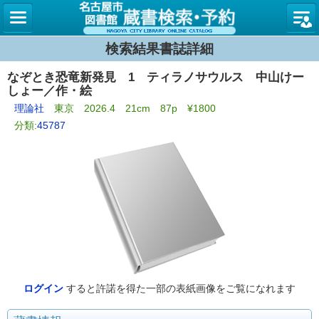
名古屋
検索結果書誌詳細
なぞとき恐竜新発見 1 ティラノサウルス 中山けー
しょー／作・絵
理論社
東京 2026.4 21cm 87p ¥1800
分類:
45787
ログイン
すると許諾を得た一部の表紙画像をご覧になれます