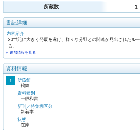
1
所蔵数
書誌詳細
内容紹介
20世紀に大きく発展を遂げ、様々な分野との関連が見出されたル
る。
＋ 追加情報を見る
資料情報
所蔵館
1
鶴舞
資料種別
一般和書
新刊／特集棚区分
新着本
状態
在庫