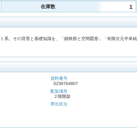
1
在庫数
ート系。その背景と基礎知識を、「鏡映群と空間図形」「有限次元半単純
資料番号
0238764807
配架場所
２階開架
帯出区分