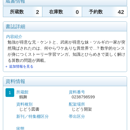
蔵書情報
2
0
42
所蔵数
在庫数
予約数
書誌詳細
内容紹介
勉強が得意な兄・ケントと、武術が得意な妹・ツルギの一家が突
然飛ばされたのは、何やらワケありな異世界で…? 数学的センス
が身につくストーリー学習マンガ。知識とひらめきで楽しく解け
る算数の問題が満載。
＋ 追加情報を見る
資料情報
所蔵館
資料番号
1
鶴舞
0238798599
資料種別
配架場所
じどう図書
じどう開架
新刊／特集棚区分
帯出区分
状態