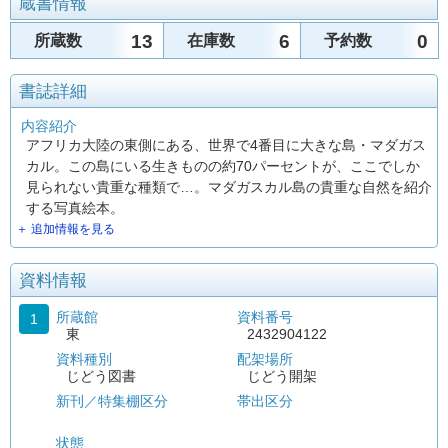
蔵書情報
13
6
0
所蔵数
在庫数
予約数
書誌詳細
内容紹介
アフリカ大陸の東側にある、世界で4番目に大きな島・マダガス
カル。この島にいる生きものの約70パーセントが、ここでしか
見られない貴重な種類で…。マダガスカル島の貴重な自然を紹介
する写真絵本。
＋ 追加情報を見る
資料情報
所蔵館
資料番号
1
東
2432904122
資料種別
配架場所
じどう図書
じどう開架
新刊／特集棚区分
帯出区分
状態