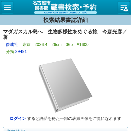
名古屋
検索結果書誌詳細
マダガスカル島へ 生物多様性をめぐる旅 今森光彦／
著
偕成社
東京 2026.4 26cm 36p ¥1600
分類:
29491
ログイン
すると許諾を得た一部の表紙画像をご覧になれます