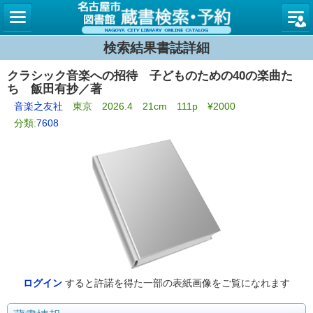
名古屋
検索結果書誌詳細
クラシック音楽への招待 子どものための40の楽曲た
ち 飯田有抄／著
音楽之友社
東京 2026.4 21cm 111p ¥2000
分類:
7608
ログイン
すると許諾を得た一部の表紙画像をご覧になれます