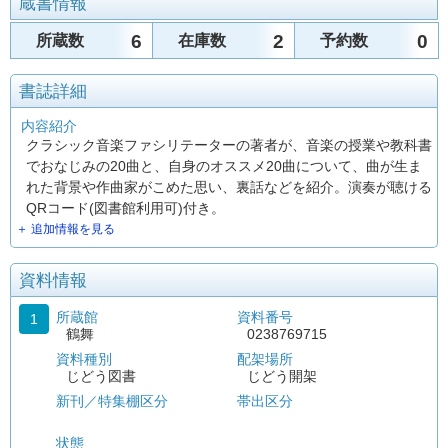
蔵書情報
6
2
0
所蔵数
在庫数
予約数
書誌詳細
内容紹介
クラシック音楽ファシリテーターの著者が、音楽の授業や教科書
でおなじみの20曲と、自身のオススメ20曲について、曲が生ま
れた背景や作曲家がこめた思い、裏話などを紹介。演奏が聴ける
QRコード(図書館利用可)付き。
＋ 追加情報を見る
資料情報
所蔵館
資料番号
1
鶴舞
0238769715
資料種別
配架場所
じどう図書
じどう開架
新刊／特集棚区分
帯出区分
状態