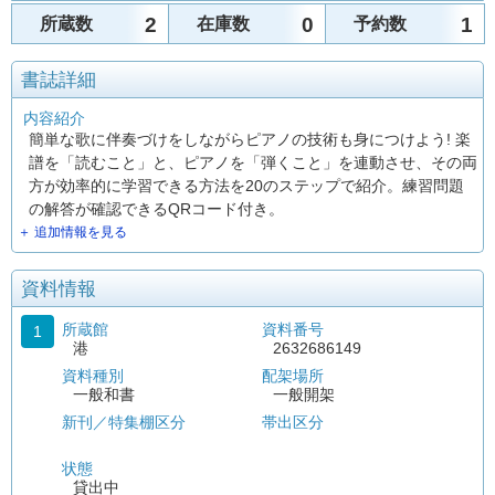
2
0
1
所蔵数
在庫数
予約数
書誌詳細
内容紹介
簡単な歌に伴奏づけをしながらピアノの技術も身につけよう! 楽
譜を「読むこと」と、ピアノを「弾くこと」を連動させ、その両
方が効率的に学習できる方法を20のステップで紹介。練習問題
の解答が確認できるQRコード付き。
＋ 追加情報を見る
資料情報
所蔵館
資料番号
1
港
2632686149
資料種別
配架場所
一般和書
一般開架
新刊／特集棚区分
帯出区分
状態
貸出中