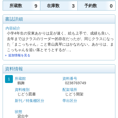
9
3
0
所蔵数
在庫数
予約数
書誌詳細
内容紹介
小学4年生の安東あかりは足が速く、絵も上手で、成績も良い。
去年まではクラスのリーダー的存在だったが、同じクラスになっ
た「まこっちゃん」こと青山真琴にはかなわない。あかりは、ま
こっちゃんを追い落とそうとするが…。
＋ 追加情報を見る
資料情報
所蔵館
資料番号
1
鶴舞
0238769749
資料種別
配架場所
じどう図書
じどう開架
新刊／特集棚区分
帯出区分
状態
貸出中