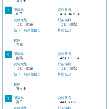
貸出中
所蔵館
資料番号
7
山田
4131049134
資料種別
配架場所
じどう図書
じどう開架
新刊／特集棚区分
帯出区分
状態
在庫
所蔵館
資料番号
8
南陽
4231130594
資料種別
配架場所
じどう図書
じどう開架
新刊／特集棚区分
帯出区分
状態
貸出中
所蔵館
資料番号
9
富田
4431635863
資料種別
配架場所