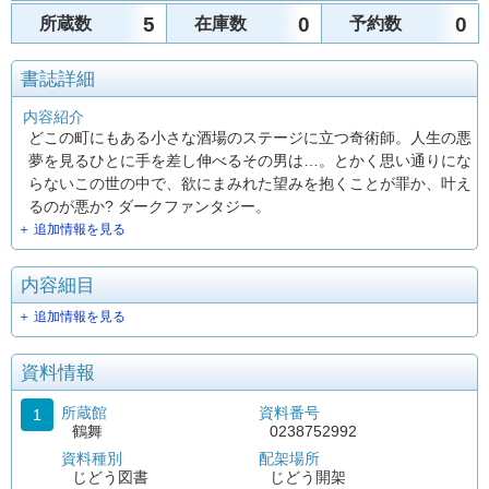
5
0
0
所蔵数
在庫数
予約数
書誌詳細
内容紹介
どこの町にもある小さな酒場のステージに立つ奇術師。人生の悪
夢を見るひとに手を差し伸べるその男は…。とかく思い通りにな
らないこの世の中で、欲にまみれた望みを抱くことが罪か、叶え
るのが悪か? ダークファンタジー。
＋ 追加情報を見る
内容細目
＋ 追加情報を見る
資料情報
所蔵館
資料番号
1
鶴舞
0238752992
資料種別
配架場所
じどう図書
じどう開架