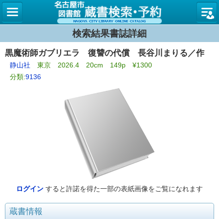
名古屋
検索結果書誌詳細
黒魔術師ガブリエラ 復讐の代償 長谷川まりる／作
静山社
東京 2026.4 20cm 149p ¥1300
分類:
9136
ログイン
すると許諾を得た一部の表紙画像をご覧になれます
蔵書情報