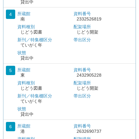
貸出中
所蔵館
資料番号
4
南
2332526819
資料種別
配架場所
じどう図書
じどう開架
新刊／特集棚区分
帯出区分
ていがく年
状態
貸出中
所蔵館
資料番号
5
東
2432905228
資料種別
配架場所
じどう図書
じどう開架
新刊／特集棚区分
帯出区分
ていがく年
状態
貸出中
所蔵館
資料番号
6
港
2632690737