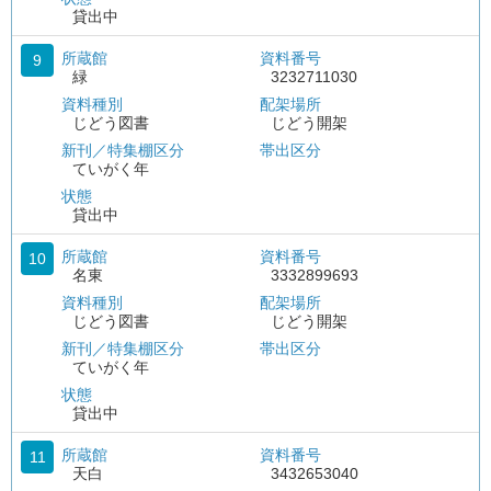
貸出中
所蔵館
資料番号
9
緑
3232711030
資料種別
配架場所
じどう図書
じどう開架
新刊／特集棚区分
帯出区分
ていがく年
状態
貸出中
所蔵館
資料番号
10
名東
3332899693
資料種別
配架場所
じどう図書
じどう開架
新刊／特集棚区分
帯出区分
ていがく年
状態
貸出中
所蔵館
資料番号
11
天白
3432653040