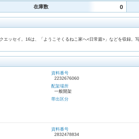
0
在庫数
ッセイ。16は、「ようこそくるねこ家へ<日常篇>」などを収録。写真も
資料番号
2232676060
配架場所
一般開架
帯出区分
資料番号
2832478834