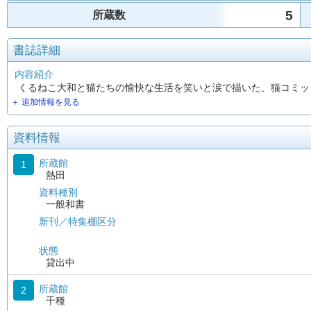
5
所蔵数
書誌詳細
内容紹介
くるねこ大和と猫たちの愉快な生活を笑いと涙で描いた、猫コミックエ
＋ 追加情報を見る
資料情報
所蔵館
1
熱田
資料種別
一般和書
新刊／特集棚区分
状態
貸出中
所蔵館
2
千種