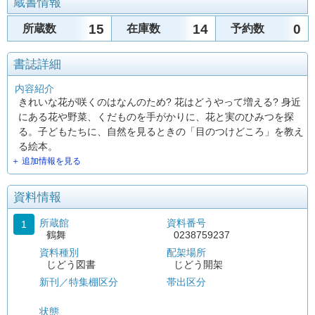
蔵書情報
15
14
0
所蔵数
在庫数
予約数
書誌詳細
内容紹介
きれいな花が咲くのはなんのため? 花はどうやって増える? 身近
にある花や野菜、くだものを手がかりに、花と実のひみつを探
る。子どもたちに、自然を見るときの「目のつけどころ」を教え
る絵本。
＋ 追加情報を見る
資料情報
所蔵館
資料番号
1
鶴舞
0238759237
資料種別
配架場所
じどう図書
じどう開架
新刊／特集棚区分
帯出区分
状態