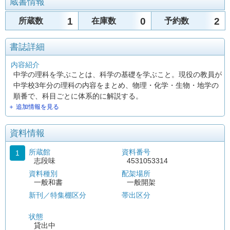
蔵書情報
1
0
2
所蔵数
在庫数
予約数
書誌詳細
内容紹介
中学の理科を学ぶことは、科学の基礎を学ぶこと。現役の教員が
中学校3年分の理科の内容をまとめ、物理・化学・生物・地学の
順番で、科目ごとに体系的に解説する。
＋ 追加情報を見る
資料情報
所蔵館
資料番号
1
志段味
4531053314
資料種別
配架場所
一般和書
一般開架
新刊／特集棚区分
帯出区分
状態
貸出中