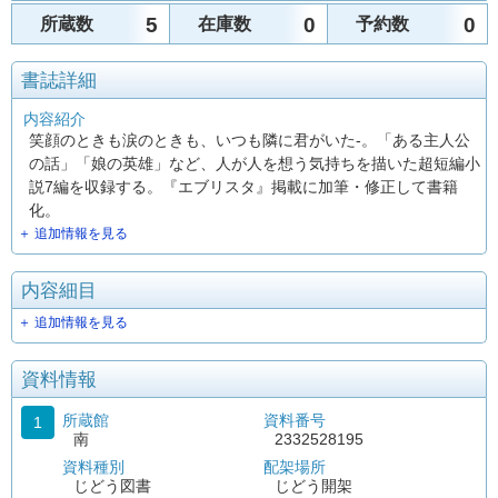
5
0
0
所蔵数
在庫数
予約数
書誌詳細
内容紹介
笑顔のときも涙のときも、いつも隣に君がいた-。「ある主人公
の話」「娘の英雄」など、人が人を想う気持ちを描いた超短編小
説7編を収録する。『エブリスタ』掲載に加筆・修正して書籍
化。
＋ 追加情報を見る
内容細目
＋ 追加情報を見る
資料情報
所蔵館
資料番号
1
南
2332528195
資料種別
配架場所
じどう図書
じどう開架