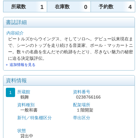
1
0
4
所蔵数
在庫数
予約数
書誌詳細
内容紹介
ビートルズからウイングス、そしてソロへ。デビュー以来現在ま
で、シーンのトップを走り続ける音楽家、ポール・マッカートニ
ー。数々の名曲を生んだその軌跡をたどり、尽きない魅力の秘密
に迫る決定版評伝。
＋ 追加情報を見る
資料情報
所蔵館
資料番号
1
鶴舞
0238766166
資料種別
配架場所
一般和書
１階開架
新刊／特集棚区分
帯出区分
状態
貸出中