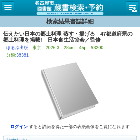
名古屋
検索結果書誌詳細
伝えたい日本の郷土料理 蒸す・揚げる 47都道府県の
郷土料理を掲載! 日本食生活協会／監修
ほるぷ出版
東京 2026.3 28cm 45p ¥3200
分類:
38381
ログイン
すると許諾を得た一部の表紙画像をご覧になれます