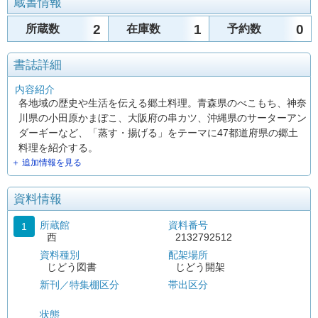
蔵書情報
2
1
0
所蔵数
在庫数
予約数
書誌詳細
内容紹介
各地域の歴史や生活を伝える郷土料理。青森県のべこもち、神奈
川県の小田原かまぼこ、大阪府の串カツ、沖縄県のサーターアン
ダーギーなど、「蒸す・揚げる」をテーマに47都道府県の郷土
料理を紹介する。
＋ 追加情報を見る
資料情報
所蔵館
資料番号
1
西
2132792512
資料種別
配架場所
じどう図書
じどう開架
新刊／特集棚区分
帯出区分
状態