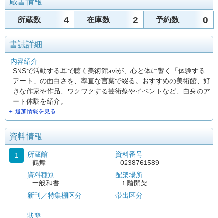
蔵書情報
4
2
0
所蔵数
在庫数
予約数
書誌詳細
内容紹介
SNSで活動する耳で聴く美術館aviが、心と体に響く「体験する
アート」の面白さを、率直な言葉で綴る。おすすめの美術館、好
きな作家や作品、ワクワクする芸術祭やイベントなど、自身のア
ート体験を紹介。
＋ 追加情報を見る
資料情報
所蔵館
資料番号
1
鶴舞
0238761589
資料種別
配架場所
一般和書
１階開架
新刊／特集棚区分
帯出区分
状態