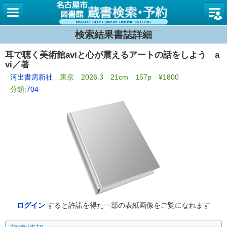
名古屋
検索結果書誌詳細
耳で聴く美術館aviと心が震えるアートの話をしよう a
vi／著
河出書房新社
東京 2026.3 21cm 157p ¥1800
分類:
704
ログイン
すると許諾を得た一部の表紙画像をご覧になれます