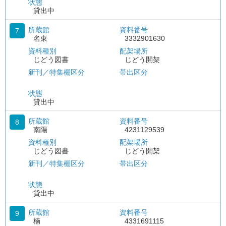
状態
貸出中
所蔵館
資料番号
7
名東
3332901630
資料種別
配架場所
じどう図書
じどう開架
新刊／特集棚区分
帯出区分
状態
貸出中
所蔵館
資料番号
8
南陽
4231129539
資料種別
配架場所
じどう図書
じどう開架
新刊／特集棚区分
帯出区分
状態
貸出中
所蔵館
資料番号
9
楠
4331691115