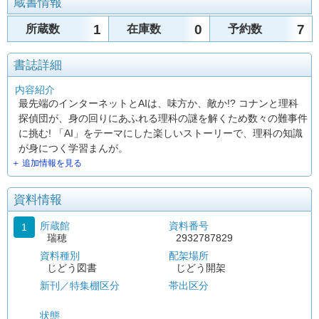
蔵書情報
1
0
7
所蔵数
在庫数
予約数
書誌詳細
内容紹介
最先端のインターネットとAIは、味方か、敵か!? コナンと理科
探偵団が、身の回りにあふれる理科の謎を解くため数々の難事件
に挑む! 「AI」をテーマにした楽しいストーリーで、理科の知識
が身につく学習まんが。
＋ 追加情報を見る
資料情報
所蔵館
資料番号
1
瑞穂
2932787829
資料種別
配架場所
じどう図書
じどう開架
新刊／特集棚区分
帯出区分
状態