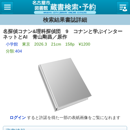
名古屋
検索結果書誌詳細
名探偵コナン&理科探偵団 9 コナンと学ぶインター
ネットとAI 青山剛昌／原作
小学館
東京 2026.3 21cm 158p ¥1200
分類:
404
ログイン
すると許諾を得た一部の表紙画像をご覧になれます