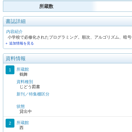
所蔵数
書誌詳細
内容紹介
小学校で必修化されたプログラミング。順次、アルゴリズム、暗号
＋ 追加情報を見る
資料情報
所蔵館
1
鶴舞
資料種別
じどう図書
新刊／特集棚区分
状態
貸出中
所蔵館
2
西