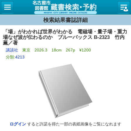
名古屋
検索結果書誌詳細
「場」がわかれば世界がわかる 電磁場・量子場・重力
場なぜ波が伝わるのか ブルーバックス B-2323 竹内
薫／著
講談社
東京 2026.3 18cm 267p ¥1200
分類:
4213
ログイン
すると許諾を得た一部の表紙画像をご覧になれます