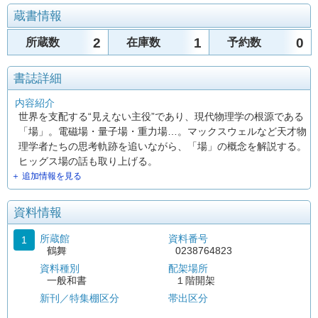
蔵書情報
2
1
0
所蔵数
在庫数
予約数
書誌詳細
内容紹介
世界を支配する“見えない主役”であり、現代物理学の根源である
「場」。電磁場・量子場・重力場…。マックスウェルなど天才物
理学者たちの思考軌跡を追いながら、「場」の概念を解説する。
ヒッグス場の話も取り上げる。
＋ 追加情報を見る
資料情報
所蔵館
資料番号
1
鶴舞
0238764823
資料種別
配架場所
一般和書
１階開架
新刊／特集棚区分
帯出区分