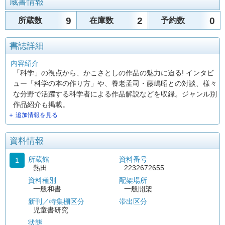
蔵書情報
9
2
0
所蔵数
在庫数
予約数
書誌詳細
内容紹介
「科学」の視点から、かこさとしの作品の魅力に迫る! インタビ
ュー「科学の本の作り方」や、養老孟司・藤嶋昭との対談、様々
な分野で活躍する科学者による作品解説などを収録。ジャンル別
作品紹介も掲載。
＋ 追加情報を見る
資料情報
所蔵館
資料番号
1
熱田
2232672655
資料種別
配架場所
一般和書
一般開架
新刊／特集棚区分
帯出区分
児童書研究
状態