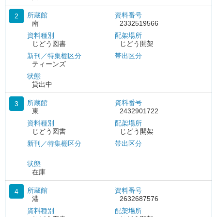
所蔵館
資料番号
2
南
2332519566
資料種別
配架場所
じどう図書
じどう開架
新刊／特集棚区分
帯出区分
ティーンズ
状態
貸出中
所蔵館
資料番号
3
東
2432901722
資料種別
配架場所
じどう図書
じどう開架
新刊／特集棚区分
帯出区分
状態
在庫
所蔵館
資料番号
4
港
2632687576
資料種別
配架場所