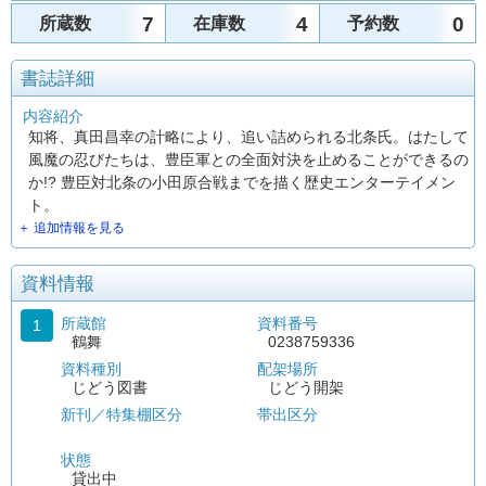
7
4
0
所蔵数
在庫数
予約数
書誌詳細
内容紹介
知将、真田昌幸の計略により、追い詰められる北条氏。はたして
風魔の忍びたちは、豊臣軍との全面対決を止めることができるの
か!? 豊臣対北条の小田原合戦までを描く歴史エンターテイメン
ト。
＋ 追加情報を見る
資料情報
所蔵館
資料番号
1
鶴舞
0238759336
資料種別
配架場所
じどう図書
じどう開架
新刊／特集棚区分
帯出区分
状態
貸出中